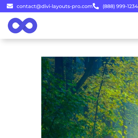


contact@divi-layouts-pro.com
(888) 999-1234